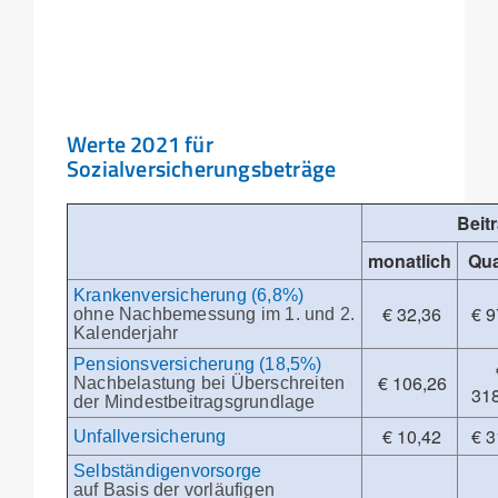
Werte 2021 für
Sozialversicherungsbeträge
Beit
monatlich
Qua
Krankenversicherung (6,8%)
€ 32,36
€ 9
ohne Nachbemessung im 1. und 2.
Kalenderjahr
Pensionsversicherung (18,5%)
€ 106,26
Nachbelastung bei Überschreiten
31
der Mindestbeitragsgrundlage
€ 10,42
€ 3
Unfallversicherung
Selbständigenvorsorge
auf Basis der vorläufigen