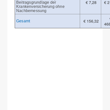
€ 7,28
€ 2
Beitragsgrundlage der
Krankenversicherung ohne
Nachbemessung
€ 156,32
Gesamt
46